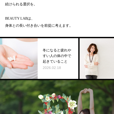
続けられる選択を。
BEAUTY LABは、
身体との長い付き合いを前提に考えます。
が
冬になると疲れや
ト
すい人の体の中で
り
起きていること
の
2026.02.18
想
202
ィ